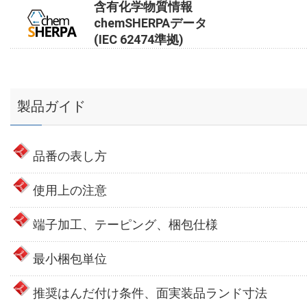
含有化学物質情報
chemSHERPAデータ
(IEC 62474準拠)
製品ガイド
品番の表し方
使用上の注意
端子加工、テーピング、梱包仕様
最小梱包単位
推奨はんだ付け条件、面実装品ランド寸法