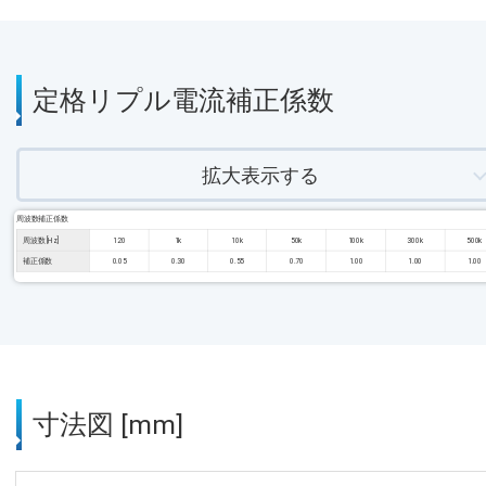
定格リプル電流補正係数
拡大表示する
周波数補正係数
周波数 [Hz]
120
1k
10k
50k
100k
300k
500k
補正係数
0.05
0.30
0.55
0.70
1.00
1.00
1.00
寸法図 [mm]