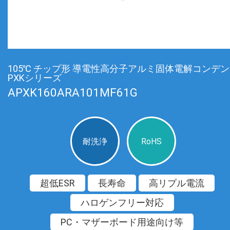
105℃ チップ形 導電性高分子アルミ固体電解コンデ
PXKシリーズ
APXK160ARA101MF61G
耐洗浄
RoHS
超低ESR
長寿命
高リプル電流
ハロゲンフリー対応
PC・マザーボード用途向け等