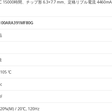
105℃ 15000時間、チップ形 6.3×7.7 mm、定格リプル電流 4460m
100ARA391MF80G
品
性
105 ℃
c
µF
20%(M) / 20℃, 120Hz