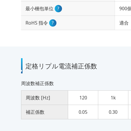
最小梱包単位
?
900
RoHS 指令
?
適合
定格リプル電流補正係数
周波数補正係数
周波数 [Hz]
120
1k
補正係数
0.05
0.30