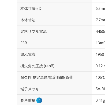
本体寸法⌀ D
6.3m
本体寸法L
7.7m
定格リプル電流
4460
ESR
13mΩ
漏れ電流
1950
損失角の正接 (tanδ)
0.12 
耐久性 規定温度/規定時間/負荷
105℃
端子メッキ
Sn-Bi
参考重量
?
0.41g