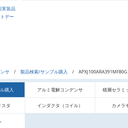
面実装品
ントデー
デンサ
製品検索/サンプル購入
APXJ100ARA391MF80G
プル購入
アルミ電解コンデンサ
積層セラミ
リスタ
インダクタ（コイル）
カメラ
ル