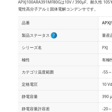
APXJ100ARA391MF80Gは10V / 390µF、耐久性 
電性高分子アルミ固体電解コンデンサです。
品番
APXJ
製品ステータス
?
量産
シリーズ名
PXJ
極性
有極
カテゴリ温度範囲
-55～
定格電圧
10 Vd
静電容量
390 
静電容量許容差
-20～