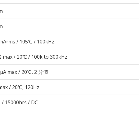
m
m
mArms / 105℃ / 100kHz
 max / 20℃ / 100k to 300kHz
 μA max / 20℃, 2 分値
max / 20℃, 120Hz
 / 15000hrs / DC