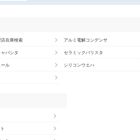
理店在庫検索
アルミ電解コンデンサ
キャパシタ
セラミックバリスタ
ュール
シリコンウエハ
ント