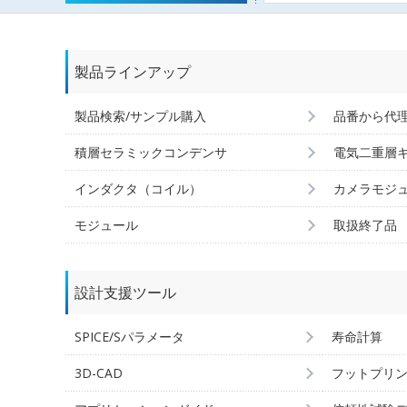
製品ラインアップ
製品検索/サンプル購入
品番から代
積層セラミックコンデンサ
電気二重層
インダクタ（コイル）
カメラモジ
モジュール
取扱終了品
設計支援ツール
SPICE/Sパラメータ
寿命計算
3D-CAD
フットプリ