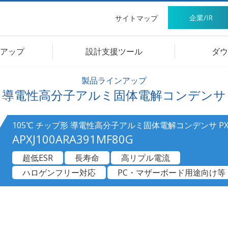
企業/IR
サイトマップ
アップ
設計支援ツール
ダウ
製品ラインアップ
導電性高分子アルミ固体電解コンデンサ
105℃ チップ形 導電性高分子アルミ固体電解コンデンサ P
APXJ100ARA391MF80G
超低ESR
長寿命
高リプル電流
ハロゲンフリー対応
PC・マザーボード用途向け等