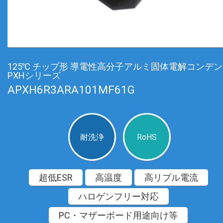
125℃ チップ形 導電性高分子アルミ固体電解コンデ
PXHシリーズ
APXH6R3ARA101MF61G
耐洗浄
RoHS
超低ESR
高温度
高リプル電流
ハロゲンフリー対応
PC・マザーボード用途向け等