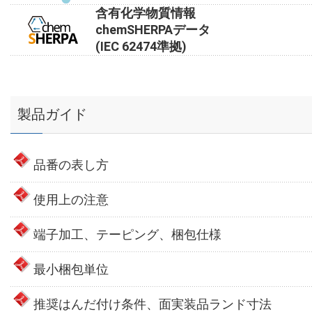
含有化学物質情報
chemSHERPAデータ
(IEC 62474準拠)
製品ガイド
品番の表し方
使用上の注意
端子加工、テーピング、梱包仕様
最小梱包単位
推奨はんだ付け条件、面実装品ランド寸法