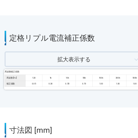
定格リプル電流補正係数
拡大表示する
周波数補正係数
周波数 [Hz]
120
1k
10k
50k
100k
300k
500k
補正係数
0.05
0.30
0.55
0.70
1.00
1.00
1.00
寸法図 [mm]