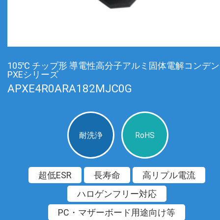
105℃ チップ形 導電性高分子アルミ固体電解コンデ
PXEシリーズ
APXE4R0ARA182MJC0G
耐洗浄
RoHS
超低ESR
長寿命
高リプル電流
ハロゲンフリー対応
PC・マザーボード用途向け等