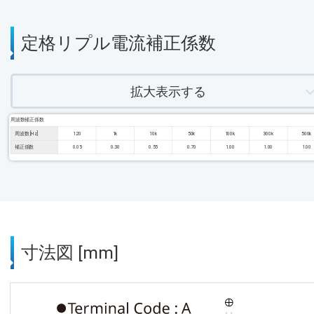
定格リプル電流補正係数
拡大表示する
周波数補正係数
周波数 [Hz]
120
1k
10k
50k
100k
300k
500k
補正係数
0.05
0.30
0.55
0.70
1.00
1.00
1.00
寸法図 [mm]