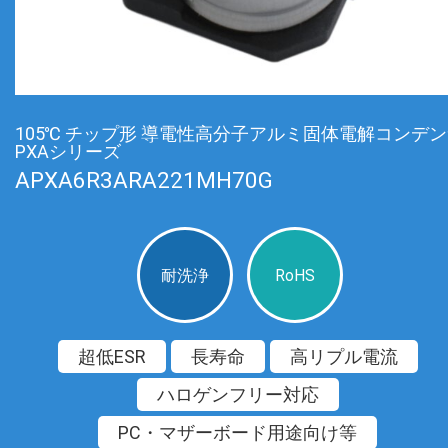
105℃ チップ形 導電性高分子アルミ固体電解コンデ
PXAシリーズ
APXA6R3ARA221MH70G
耐洗浄
RoHS
超低ESR
長寿命
高リプル電流
ハロゲンフリー対応
PC・マザーボード用途向け等