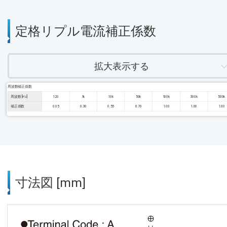
定格リプル電流補正係数
拡大表示する
周波数補正係数
周波数 [Hz]
120
1k
10k
50k
100k
300k
500k
補正係数
0.05
0.30
0.55
0.70
1.00
1.00
1.00
寸法図 [mm]