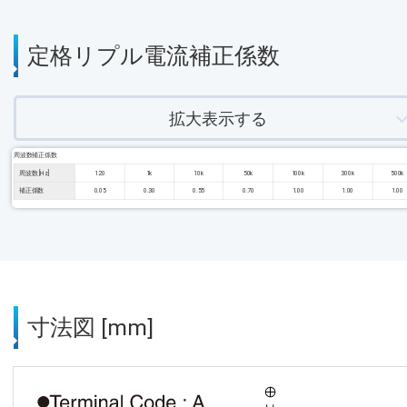
定格リプル電流補正係数
拡大表示する
周波数補正係数
周波数 [Hz]
120
1k
10k
50k
100k
300k
500k
補正係数
0.05
0.30
0.55
0.70
1.00
1.00
1.00
寸法図 [mm]