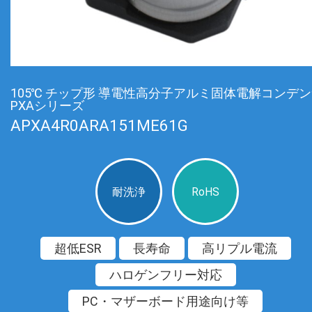
105℃ チップ形 導電性高分子アルミ固体電解コンデ
PXAシリーズ
APXA4R0ARA151ME61G
耐洗浄
RoHS
超低ESR
長寿命
高リプル電流
ハロゲンフリー対応
PC・マザーボード用途向け等