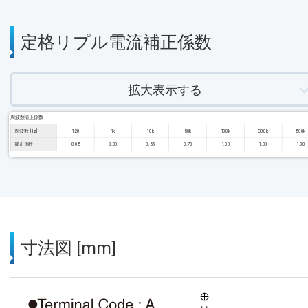
定格リプル電流補正係数
拡大表示する
周波数補正係数
周波数 [Hz]
120
1k
10k
50k
100k
300k
500k
補正係数
0.05
0.30
0.55
0.70
1.00
1.00
1.00
寸法図 [mm]