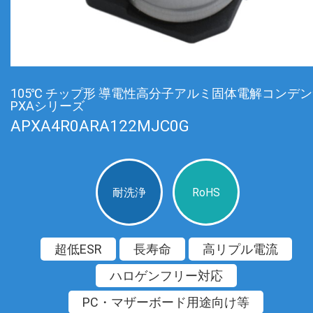
105℃ チップ形 導電性高分子アルミ固体電解コンデ
PXAシリーズ
APXA4R0ARA122MJC0G
耐洗浄
RoHS
超低ESR
長寿命
高リプル電流
ハロゲンフリー対応
PC・マザーボード用途向け等