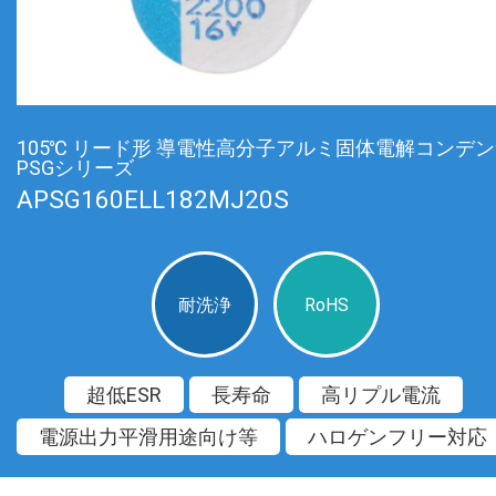
105℃ リード形 導電性高分子アルミ固体電解コンデ
PSGシリーズ
APSG160ELL182MJ20S
耐洗浄
RoHS
超低ESR
長寿命
高リプル電流
電源出力平滑用途向け等
ハロゲンフリー対応