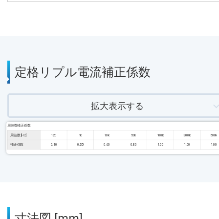
定格リプル電流補正係数
拡大表示する
周波数補正係数
周波数 [Hz]
120
1k
10k
50k
100k
300k
500k
補正係数
0.10
0.35
0.60
0.80
1.00
1.00
1.00
寸法図 [mm]