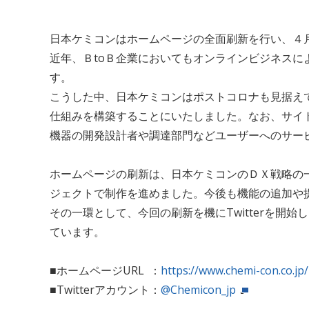
日本ケミコンはホームページの全面刷新を行い、４
近年、ＢtoＢ企業においてもオンラインビジネス
す。
こうした中、日本ケミコンはポストコロナも見据え
仕組みを構築することにいたしました。なお、サイ
機器の開発設計者や調達部門などユーザーへのサー
ホームページの刷新は、日本ケミコンのＤＸ戦略の
ジェクトで制作を進めました。今後も機能の追加や
その一環として、今回の刷新を機にTwitterを開
ています。
■ホームページURL ：
https://www.chemi-con.co.jp/
■Twitterアカウント：
@Chemicon_jp