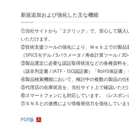
新規追加および強化した主な機能
①当社サイトから「２クリック」で、安心して購入
いただけます。
②技術支援ツールの強化により、Ｗｅｂ上での製品
（SPICEモデル / Sパラメータ / 寿命計算ツール /
③製品選定に必要な認証取得状況などの各種資料を
（該非判定書 / IATF・ISO認証書）「RoHS保証
④製品検索機能において、検討中の複数の製品の仕
⑤代理店の在庫状況を、当社サイト上で確認いただ
⑥スマートフォンにも対応しています。（レスポン
⑦ＳＮＳとの連携により情報発信力を強化していま
PDF版