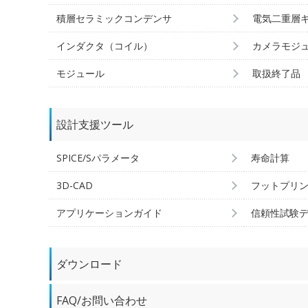
積層セラミックコンデンサ
電気二重層
インダクタ（コイル）
カメラモジ
モジュール
取扱終了品
設計支援ツール
SPICE/Sパラメータ
寿命計算
3D-CAD
フットプリ
アプリケーションガイド
信頼性試験
ダウンロード
FAQ/お問い合わせ