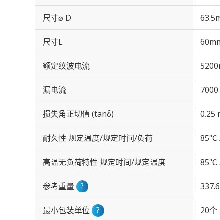
尺寸⌀ D
63.5
尺寸L
60m
额定纹波电流
5200
漏电流
7000
损失角正切值 (tanδ)
0.25 
耐久性 规定温度/规定时间/负荷
85℃ 
高温无负荷特性 规定时间/规定温度
85℃ 
参考重量
?
337.
最小包装单位
?
20个