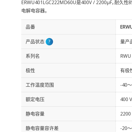
ERWU401LGC222MD60U是400V / 2200µF，耐久
电解电容器。
品番
ERW
产品状态
?
量产
系列名
RWU
极性
有极
工作温度范围
-40～
额定电压
400 
静电容量
2200
静电容量容许差
-20～