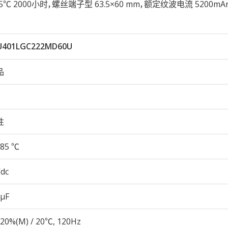
性85℃ 2000小时，螺丝端子型 63.5×60 mm，额定纹波电流 5200m
U401LGC222MD60U
品
性
85 ℃
Vdc
 µF
20%(M) / 20℃, 120Hz