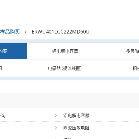
/样品购买
ERWU401LGC222MD60U
购买
铝电解电容器
多层
阻
电感器（扼流线圈）
相
查询
铝电解电容器
陶瓷压敏电阻