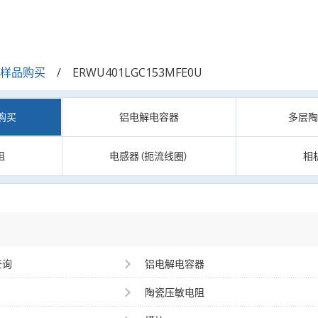
/样品购买
ERWU401LGC153MFE0U
购买
铝电解电容器
多层
阻
电感器（扼流线圈）
相
查询
铝电解电容器
陶瓷压敏电阻