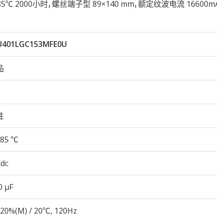
久性85℃ 2000小时，螺丝端子型 89×140 mm，额定纹波电流 16600m
401LGC153MFE0U
品
性
85 ℃
Vdc
0 µF
20%(M) / 20℃, 120Hz