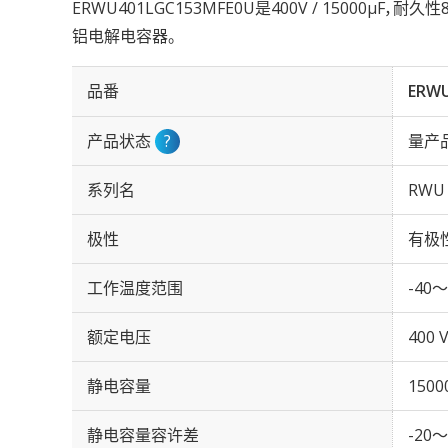
ERWU401LGC153MFE0U是400V / 15000µF，耐
铝电解电容器。
品番
ERWU
产品状态
?
量产
系列名
RWU
极性
有极
工作温度范围
-40～
额定电压
400 
静电容量
1500
静电容量容许差
-20～