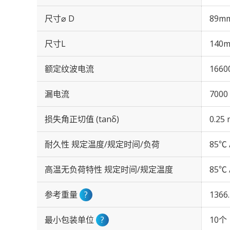
尺寸⌀ D
89m
尺寸L
140
额定纹波电流
1660
漏电流
7000
损失角正切值 (tanδ)
0.25 
耐久性 规定温度/规定时间/负荷
85℃ 
高温无负荷特性 规定时间/规定温度
85℃ 
参考重量
?
1366
最小包装单位
?
10个