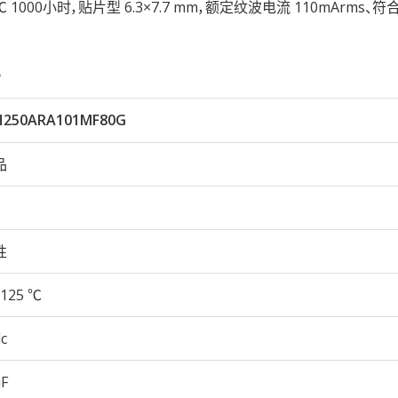
5℃ 1000小时，贴片型 6.3×7.7 mm，额定纹波电流 110mArms、符合
。
H250ARA101MF80G
品
性
125 ℃
c
µF