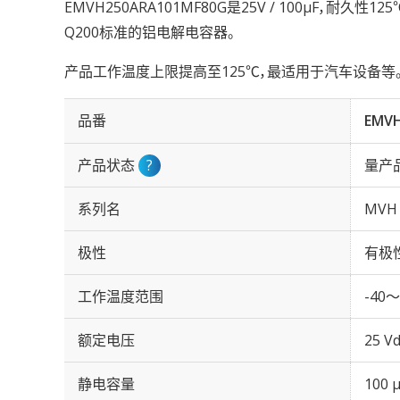
EMVH250ARA101MF80G是25V / 100µF，耐久性12
Q200标准的铝电解电容器。
产品工作温度上限提高至125℃，最适用于汽车设备等
品番
EMV
产品状态
?
量产
系列名
MVH
极性
有极
工作温度范围
-40～
额定电压
25 Vd
静电容量
100 