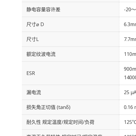
静电容量容许差
-20～
尺寸⌀ D
6.3m
尺寸L
7.7m
额定纹波电流
110m
900m
ESR
1400
漏电流
25 μ
损失角正切值 (tanδ)
0.16 
耐久性 规定温度/规定时间/负荷
125℃