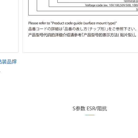
贴装品焊
。
S参数 ESR/阻抗