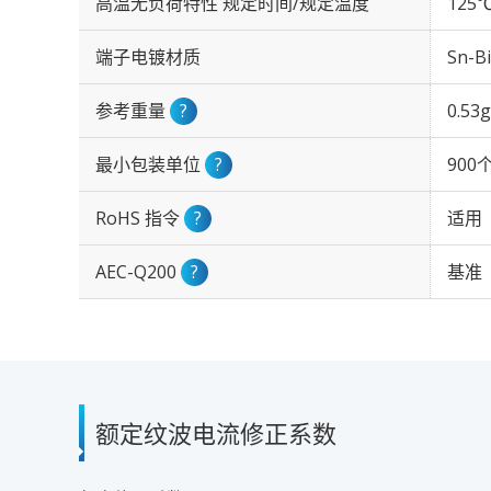
高温无负荷特性 规定时间/规定温度
125℃
端子电镀材质
Sn-Bi
参考重量
?
0.53g
最小包装单位
?
900
RoHS 指令
?
适用
AEC-Q200
?
基准
额定纹波电流修正系数