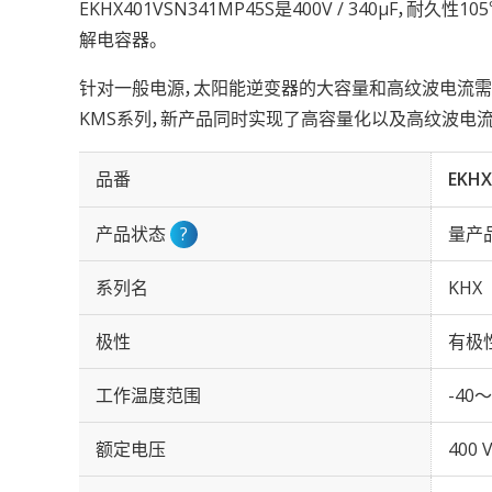
EKHX401VSN341MP45S是400V / 340µF，耐久
解电容器。
针对一般电源，太阳能逆变器的大容量和高纹波电流需求
KMS系列，新产品同时实现了高容量化以及高纹波电流
品番
EKHX
产品状态
?
量产
系列名
KHX
极性
有极
工作温度范围
-40～
额定电压
400 