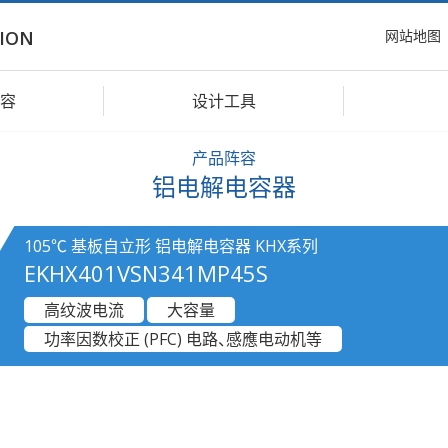
网站地图
ION
容
设计工具
产品阵容
铝电解电容器
105℃ 基板自立形 铝电解电容器 KHX系列
EKHX401VSN341MP45S
高纹波电流
大容量
功率因数校正 (PFC) 电路、感應电动机等