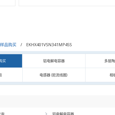
/样品购买
EKHX401VSN341MP45S
购买
铝电解电容器
多层
阻
电感器（扼流线圈）
相
查询
铝电解电容器