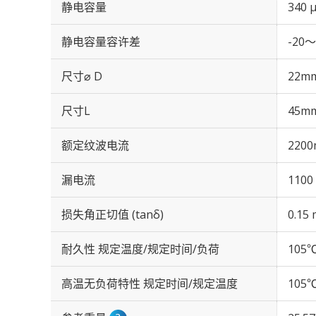
静电容量
340 
静电容量容许差
-20～
尺寸⌀ D
22m
尺寸L
45m
额定纹波电流
2200
漏电流
1100
损失角正切值 (tanδ)
0.15 
耐久性 规定温度/规定时间/负荷
105℃
高温无负荷特性 规定时间/规定温度
105℃