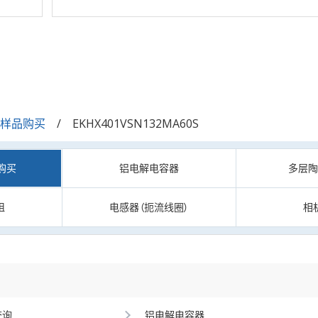
/样品购买
EKHX401VSN132MA60S
购买
铝电解电容器
多层
阻
电感器（扼流线圈）
相
查询
铝电解电容器