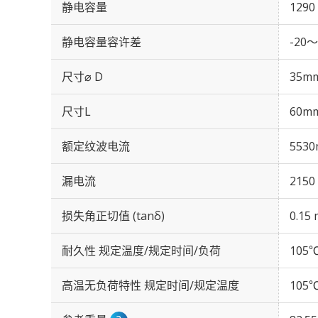
静电容量
1290
静电容量容许差
-20～
尺寸⌀ D
35m
尺寸L
60m
额定纹波电流
5530
漏电流
2150
损失角正切值 (tanδ)
0.15 
耐久性 规定温度/规定时间/负荷
105℃
高温无负荷特性 规定时间/规定温度
105℃