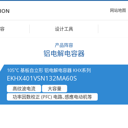
网站地图
ION
容
设计工具
产品阵容
铝电解电容器
105℃ 基板自立形 铝电解电容器 KHX系列
EKHX401VSN132MA60S
高纹波电流
大容量
功率因数校正 (PFC) 电路、感應电动机等