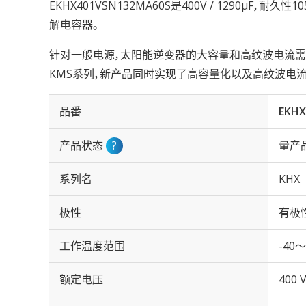
EKHX401VSN132MA60S是400V / 1290µF，耐
解电容器。
针对一般电源，太阳能逆变器的大容量和高纹波电流需求
KMS系列，新产品同时实现了高容量化以及高纹波电流
品番
EKHX
产品状态
?
量产
系列名
KHX
极性
有极
工作温度范围
-40～
额定电压
400 