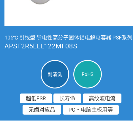
105℃ 引线型 导电性高分子固体铝电解电容器 PSF系列
APSF2R5ELL122MF08S
耐清洗
RoHS
超低ESR
长寿命
高纹波电流
无卤对应品
PC・电脑主板用等