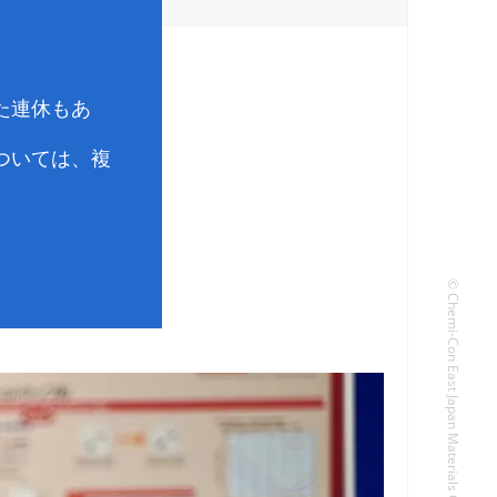
た連休もあ
ついては、複
© Chemi-Con East Japan Materials Corporation. All rights reserved.