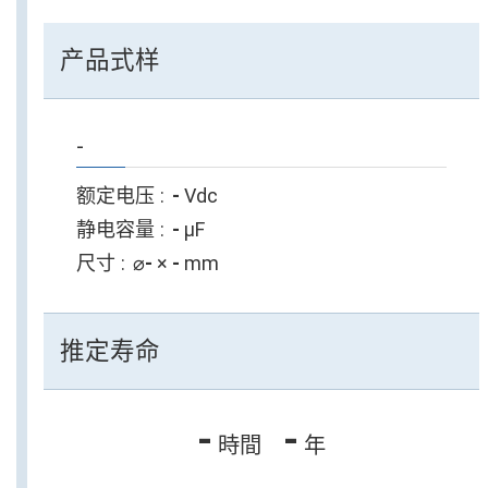
产品式样
-
额定电压
-
Vdc
静电容量
-
µF
尺寸
⌀
-
×
-
mm
推定寿命
-
-
時間
年