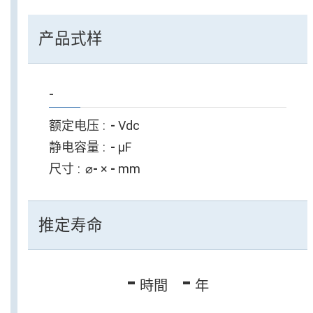
产品式样
-
额定电压
-
Vdc
静电容量
-
µF
尺寸
⌀
-
×
-
mm
推定寿命
-
-
時間
年