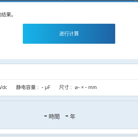
的结果。
进行计算
Vdc
静电容量
-
µF
尺寸
⌀
-
×
-
mm
-
-
時間
年