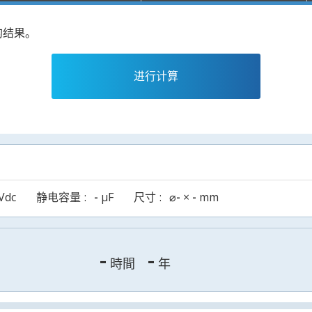
的结果。
进行计算
Vdc
静电容量
-
µF
尺寸
⌀
-
×
-
mm
-
-
時間
年