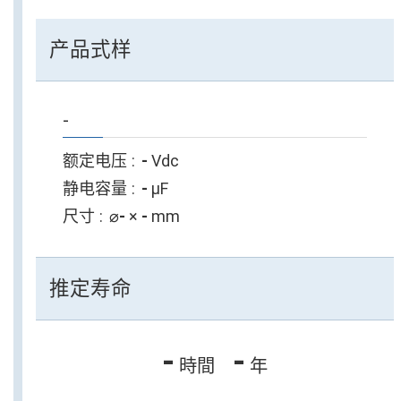
产品式样
-
额定电压
-
Vdc
静电容量
-
µF
尺寸
⌀
-
×
-
mm
推定寿命
-
-
時間
年