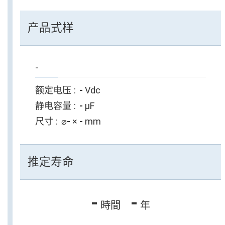
产品式样
-
额定电压
-
Vdc
静电容量
-
µF
尺寸
⌀
-
×
-
mm
推定寿命
-
-
時間
年