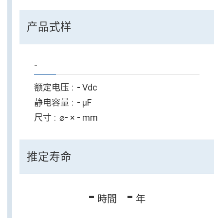
产品式样
-
额定电压
-
Vdc
静电容量
-
µF
尺寸
⌀
-
×
-
mm
推定寿命
-
-
時間
年