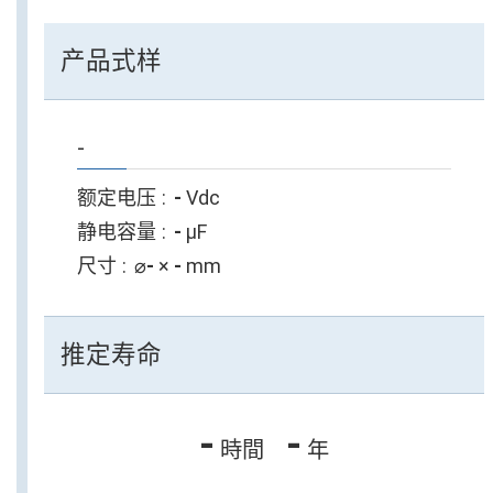
产品式样
-
额定电压
-
Vdc
静电容量
-
µF
尺寸
⌀
-
×
-
mm
推定寿命
-
-
時間
年