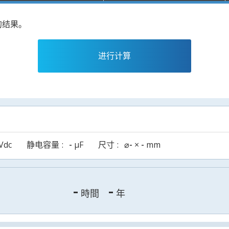
的结果。
进行计算
Vdc
静电容量
-
µF
尺寸
⌀
-
×
-
mm
-
-
時間
年