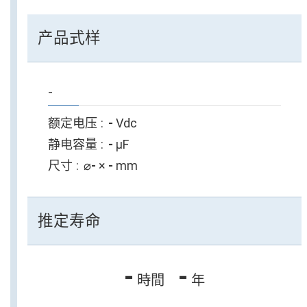
产品式样
-
额定电压
-
Vdc
静电容量
-
µF
尺寸
⌀
-
×
-
mm
推定寿命
-
-
時間
年