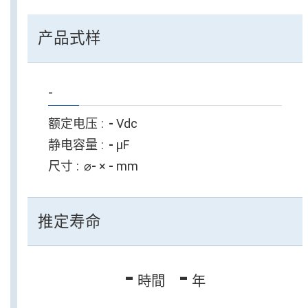
产品式样
-
额定电压
-
Vdc
静电容量
-
µF
尺寸
⌀
-
×
-
mm
推定寿命
-
-
時間
年