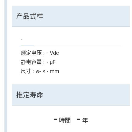
产品式样
-
额定电压
-
Vdc
静电容量
-
µF
尺寸
⌀
-
×
-
mm
推定寿命
-
-
時間
年