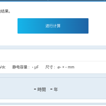
的结果。
进行计算
Vdc
静电容量
-
µF
尺寸
⌀
-
×
-
mm
-
-
時間
年