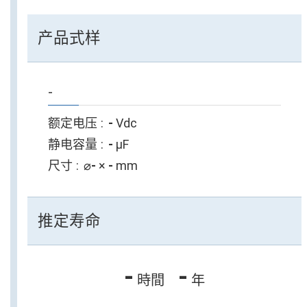
产品式样
-
额定电压
-
Vdc
静电容量
-
µF
尺寸
⌀
-
×
-
mm
推定寿命
-
-
時間
年