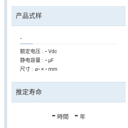
产品式样
-
额定电压
-
Vdc
静电容量
-
µF
尺寸
⌀
-
×
-
mm
推定寿命
-
-
時間
年