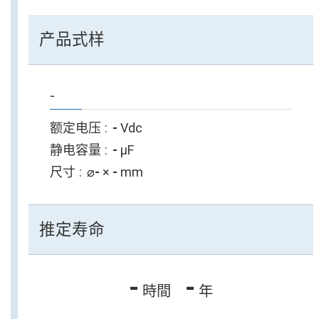
产品式样
-
额定电压
-
Vdc
静电容量
-
µF
尺寸
⌀
-
×
-
mm
推定寿命
-
-
時間
年