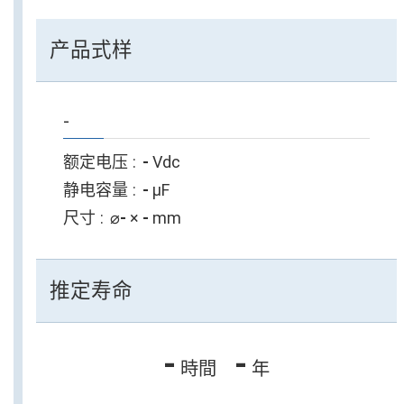
产品式样
-
额定电压
-
Vdc
静电容量
-
µF
尺寸
⌀
-
×
-
mm
推定寿命
-
-
時間
年