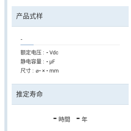
产品式样
-
额定电压
-
Vdc
静电容量
-
µF
尺寸
⌀
-
×
-
mm
推定寿命
-
-
時間
年