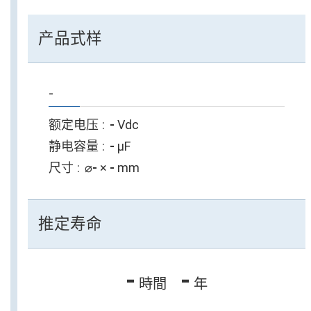
产品式样
-
额定电压
-
Vdc
静电容量
-
µF
尺寸
⌀
-
×
-
mm
推定寿命
-
-
時間
年