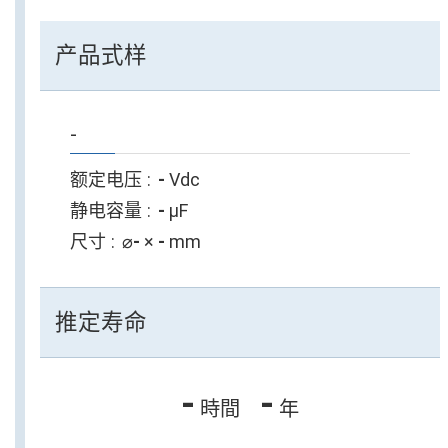
产品式样
-
额定电压
-
Vdc
静电容量
-
µF
尺寸
⌀
-
×
-
mm
推定寿命
-
-
時間
年