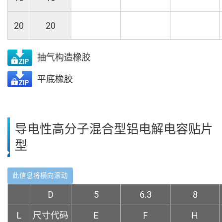
20
20
抽气构造橡胶
平底橡胶
导电性高分子混合型铝电解电容贴片
型
D
5
6.3
8
L
尺寸代码
E
F
H