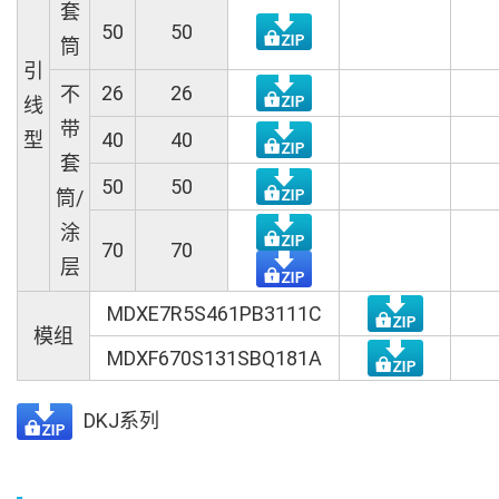
套
50
50
筒
引
26
26
不
线
带
型
40
40
套
50
50
筒/
涂
70
70
层
MDXE7R5S461PB3111C
模组
MDXF670S131SBQ181A
DKJ系列