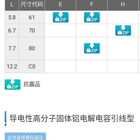
L
尺寸代码
E
F
H
5.8
61
6.7
70
7.7
80
12.2
C0
抗震品
导电性高分子固体铝电解电容引线型