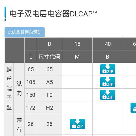
电子双电层电容器DLCAP™
D
18
40
6
L
尺寸代码
M
B
65
65
螺
丝
105
A5
纵
端
向
150
F0
子
型
172
H2
带
26
26
有