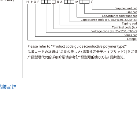
贴装品焊
。