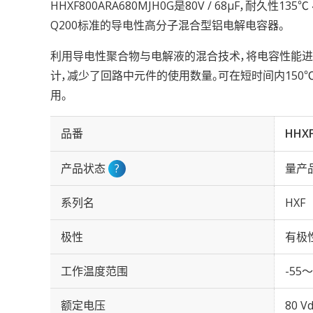
HHXF800ARA680MJH0G是80V / 68µF，耐久性135
Q200标准的导电性高分子混合型铝电解电容器。
利用导电性聚合物与电解液的混合技术，将电容性能
计，减少了回路中元件的使用数量。可在短时间内15
用。
品番
HHXF
产品状态
?
量产
系列名
HXF
极性
有极
工作温度范围
-55～
额定电压
80 Vd