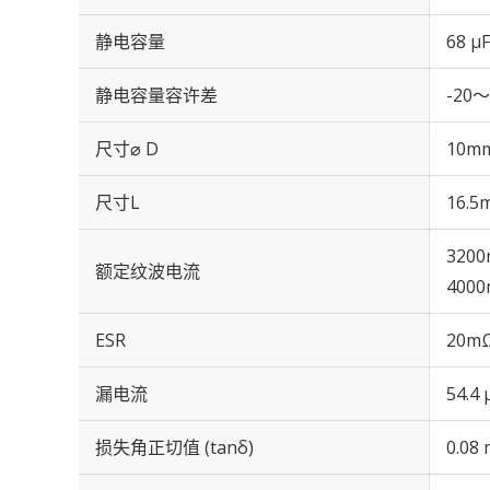
静电容量
68 µF
静电容量容许差
-20～
尺寸⌀ D
10m
尺寸L
16.5
3200
额定纹波电流
4000
ESR
20mΩ
漏电流
54.4
损失角正切值 (tanδ)
0.08 