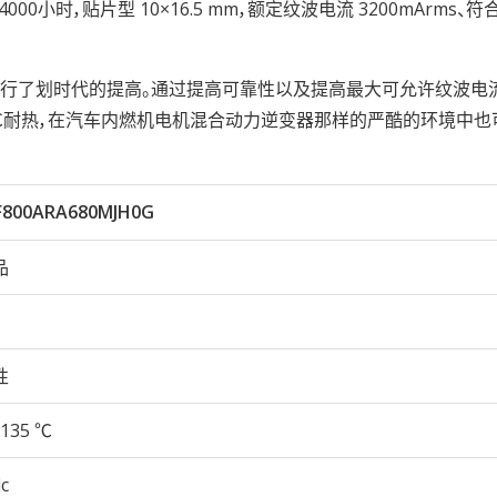
℃ 4000小时，贴片型 10×16.5 mm，额定纹波电流 3200mArms、符合
进行了划时代的提高。通过提高可靠性以及提高最大可允许纹波电
0℃耐热，在汽车内燃机电机混合动力逆变器那样的严酷的环境中也
800ARA680MJH0G
品
性
135 ℃
c