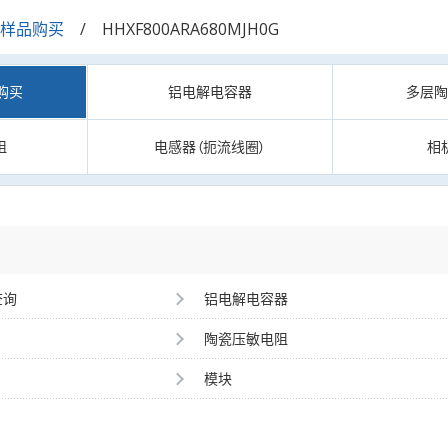
/样品购买
HHXF800ARA680MJH0G
购买
铝电解电容器
多层
阻
电感器（扼流线圈）
相
查询
铝电解电容器
陶瓷压敏电阻
模块