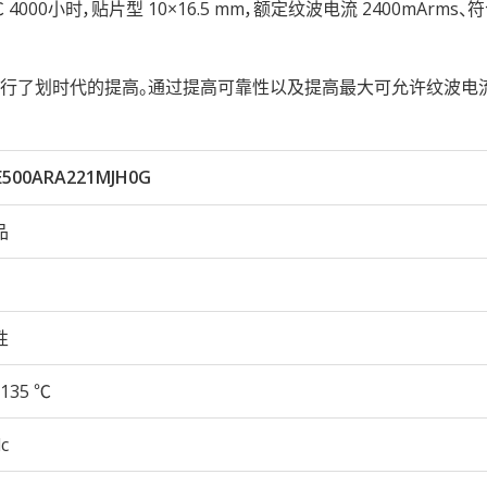
5℃ 4000小时，贴片型 10×16.5 mm，额定纹波电流 2400mArms、符
进行了划时代的提高。通过提高可靠性以及提高最大可允许纹波电
500ARA221MJH0G
品
性
135 ℃
c