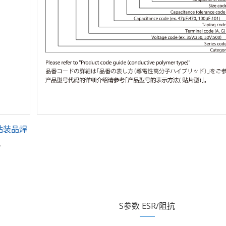
贴装品焊
。
S参数 ESR/阻抗