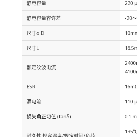
静电容量
220 
静电容量容许差
-20～
尺寸⌀ D
10m
尺寸L
16.5
2400
额定纹波电流
4100
ESR
16mΩ
漏电流
110 
损失角正切值 (tanδ)
0.1 m
135℃
耐久性 规定温度/规定时间/负荷