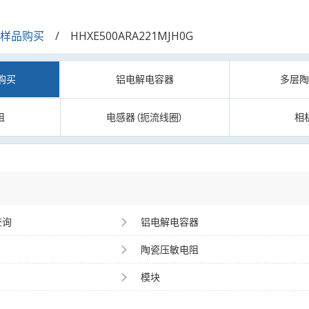
/样品购买
HHXE500ARA221MJH0G
购买
铝电解电容器
多层
阻
电感器（扼流线圈）
相
查询
铝电解电容器
陶瓷压敏电阻
模块