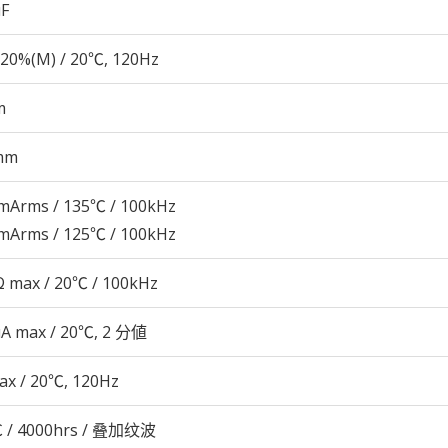
µF
20%(M) / 20℃, 120Hz
m
mm
mArms / 135℃ / 100kHz
mArms / 125℃ / 100kHz
 max / 20℃ / 100kHz
μA max / 20℃, 2 分値
ax / 20℃, 120Hz
 / 4000hrs / 叠加纹波