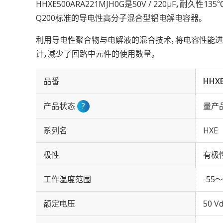
HHXE500ARA221MJH0G是50V / 220µF，耐久性13
Q200标准的导电性高分子混合型铝电解电容器。
利用导电性聚合物与电解液的混合技术，将电容性能
计，减少了回路中元件的使用数量。
品番
HHXE
产品状态
?
量产
系列名
HXE
极性
有极
工作温度范围
-55～
额定电压
50 Vd