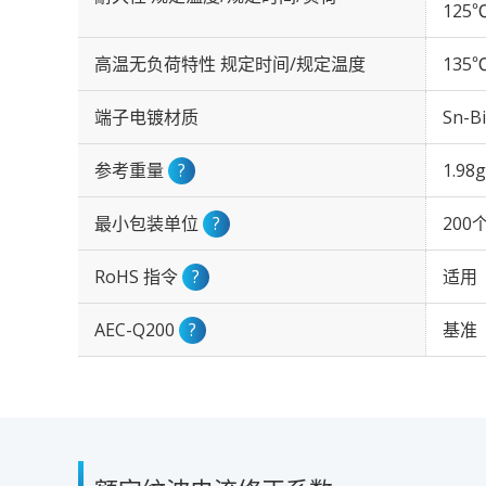
125℃
高温无负荷特性 规定时间/规定温度
135℃
端子电镀材质
Sn-Bi
参考重量
?
1.98g
最小包装单位
?
200
RoHS 指令
?
适用
AEC-Q200
?
基准