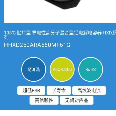
105℃ 贴片型 导电性高分子混合型铝电解电容器 HXD
列
HHXD250ARA560MF61G
耐清洗
AEC-Q200
RoHS
超低ESR
长寿命
高纹波电流
高信赖性
无卤对应品