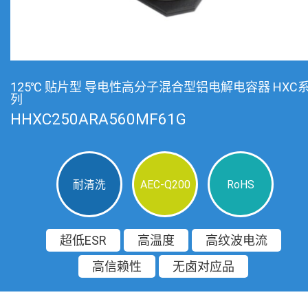
125℃ 贴片型 导电性高分子混合型铝电解电容器 HXC
列
HHXC250ARA560MF61G
耐清洗
AEC-Q200
RoHS
超低ESR
高温度
高纹波电流
高信赖性
无卤对应品