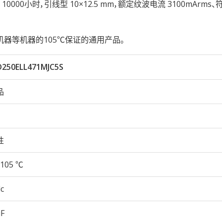
5℃ 10000小时，引线型 10×12.5 mm，额定纹波电流 3100mArms、
器等机器的105℃保证的通用产品。
250ELL471MJC5S
品
性
105 ℃
c
µF