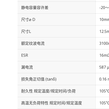
静电容量容许差
-20～
尺寸⌀ D
10m
尺寸L
12.5
额定纹波电流
3100
ESR
16mΩ
漏电流
587 
损失角正切值 (tanδ)
0.16 
耐久性 规定温度/规定时间/负荷
105℃
高温无负荷特性 规定时间/规定温度
105℃