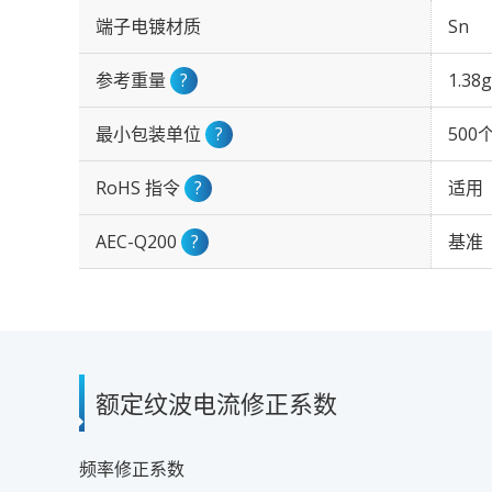
端子电镀材质
Sn
参考重量
?
1.38g
最小包装单位
?
500
RoHS 指令
?
适用
AEC-Q200
?
基准
额定纹波电流修正系数
频率修正系数