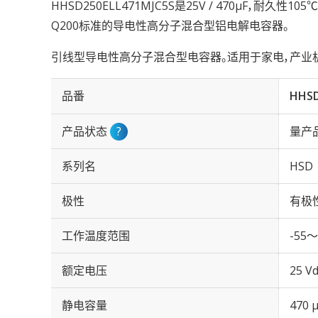
HHSD250ELL471MJC5S是25V / 470µF，耐久性10
Q200标准的导电性高分子混合型铝电解电容器。
引线型导电性高分子混合型电容器。适用于家电，产业机
品番
HHSD
产品状态
?
量产
系列名
HSD
极性
有极
工作温度范围
-55～
额定电压
25 Vd
静电容量
470 