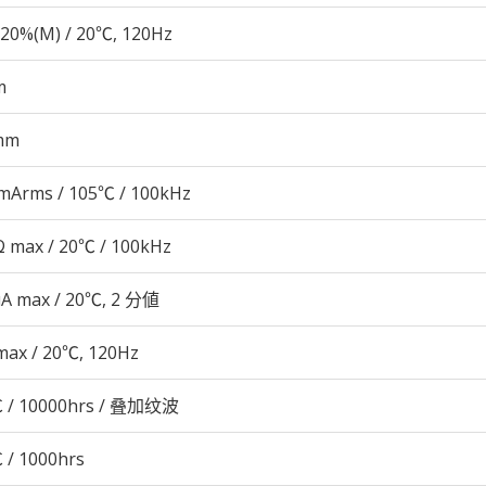
20%(M) / 20℃, 120Hz
m
mm
mArms / 105℃ / 100kHz
 max / 20℃ / 100kHz
μA max / 20℃, 2 分値
max / 20℃, 120Hz
 / 10000hrs / 叠加纹波
 / 1000hrs