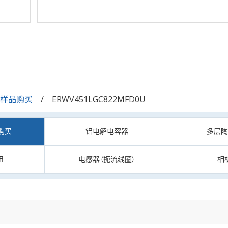
/样品购买
ERWV451LGC822MFD0U
购买
铝电解电容器
多层
阻
电感器（扼流线圈）
相