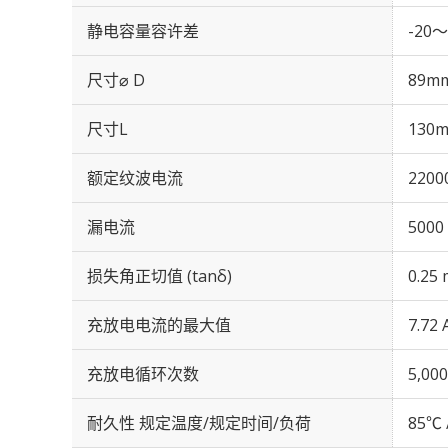
静电容量容许差
-20～
尺寸⌀ D
89m
尺寸L
130
额定纹波电流
2200
漏电流
5000
损失角正切值 (tanδ)
0.25 
充放电电流的最大值
7.72 
充放电循环次数
5,0
耐久性 规定温度/规定时间/负荷
85℃ 