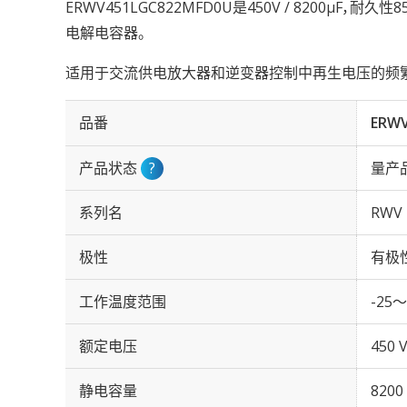
ERWV451LGC822MFD0U是450V / 8200µF，耐
电解电容器。
适用于交流供电放大器和逆变器控制中再生电压的频
品番
ERWV
产品状态
?
量产
系列名
RWV
极性
有极
工作温度范围
-25～
额定电压
450 
静电容量
8200