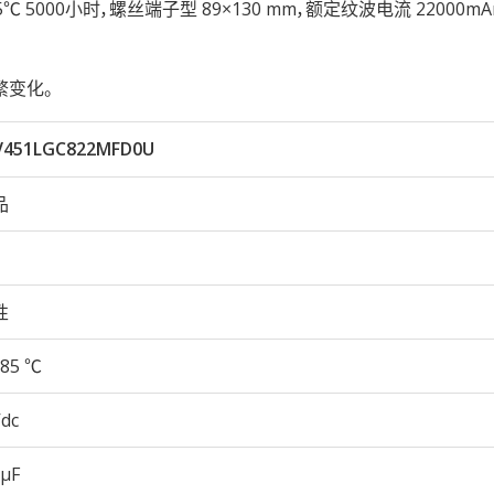
久性85℃ 5000小时，螺丝端子型 89×130 mm，额定纹波电流 22000m
繁变化。
451LGC822MFD0U
品
性
85 ℃
Vdc
 µF