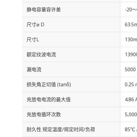
静电容量容许差
-20～
尺寸⌀ D
63.5
尺寸L
130
额定纹波电流
1390
漏电流
5000
损失角正切值 (tanδ)
0.25 
充放电电流的最大值
4.86 
充放电循环次数
5,0
耐久性 规定温度/规定时间/负荷
85℃ 