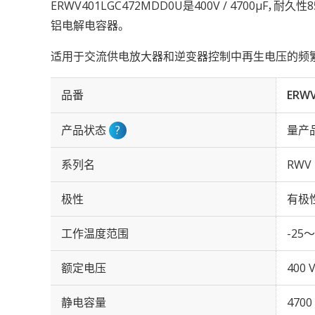
ERWV401LGC472MDD0U是400V / 4700µF，耐久
铝电解电容器。
适用于交流供电放大器和逆变器控制中再生电压的频
品番
ERW
产品状态
?
量产
系列名
RWV
极性
有极
工作温度范围
-25～
额定电压
400 
静电容量
4700