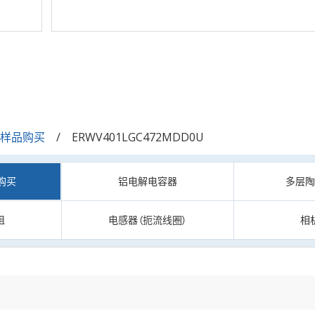
/样品购买
ERWV401LGC472MDD0U
购买
铝电解电容器
多层
阻
电感器（扼流线圈）
相