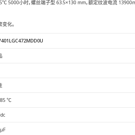
性85℃ 5000小时，螺丝端子型 63.5×130 mm，额定纹波电流 13900
繁变化。
V401LGC472MDD0U
品
性
85 ℃
Vdc
 µF