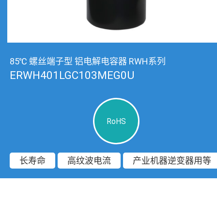
85℃ 螺丝端子型 铝电解电容器 RWH系列
ERWH401LGC103MEG0U
RoHS
长寿命
高纹波电流
产业机器逆变器用等