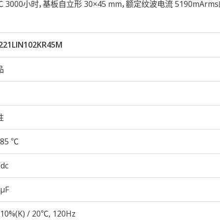
久性85℃ 3000小时，基板自立形 30×45 mm，额定纹波电流 5190mAr
221LIN102KR45M
品
性
85 ℃
Vdc
 µF
10%(K) / 20℃, 120Hz