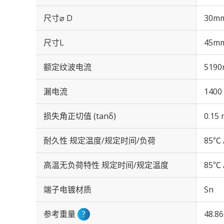
尺寸⌀ D
30m
尺寸L
45m
额定纹波电流
5190
漏电流
1400
损失角正切值 (tanδ)
0.15 
耐久性 规定温度/规定时间/负荷
85℃ 
高温无负荷特性 规定时间/规定温度
85℃ 
端子电镀材质
Sn
参考重量
?
48.8