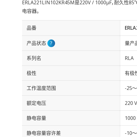
ERLA221LIN102KR45M是220V / 1000µF，耐
电容器。
品番
ERLA
产品状态
?
量产
系列名
RLA
极性
有极
工作温度范围
-25～
额定电压
220 
静电容量
1000
静电容量容许差
-10～