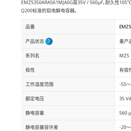
EMZS350ARA561MJA0G是35V / 560µF，耐久性1
Q200标准的铝电解电容器。
品番
EMZS
产品状态
?
量产
系列名
MZS
极性
有极
工作温度范围
-55～
额定电压
35 Vd
静电容量
560 
静电容量容许差
-20～