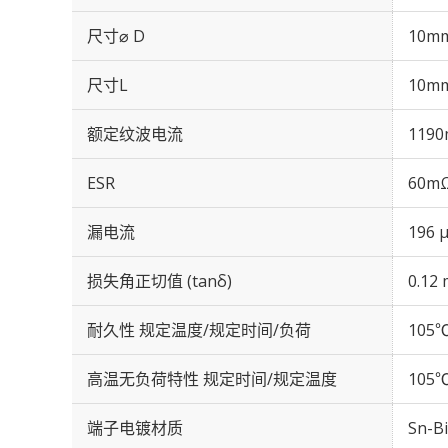
尺寸⌀ D
10m
尺寸L
10m
额定纹波电流
1190
ESR
60mΩ
漏电流
196 
损失角正切值 (tanδ)
0.12 
耐久性 规定温度/规定时间/负荷
105℃
高温无负荷特性 规定时间/规定温度
105℃
端子电镀材质
Sn-Bi