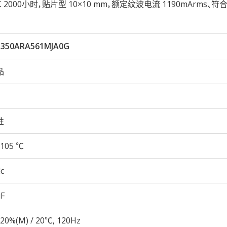
05℃ 2000小时，贴片型 10×10 mm，额定纹波电流 1190mArms、符合
350ARA561MJA0G
品
性
105 ℃
c
µF
20%(M) / 20℃, 120Hz