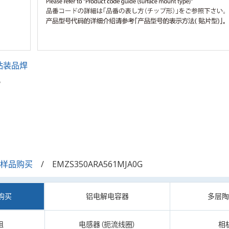
贴装品焊
。
/样品购买
EMZS350ARA561MJA0G
购买
铝电解电容器
多层
阻
电感器（扼流线圈）
相