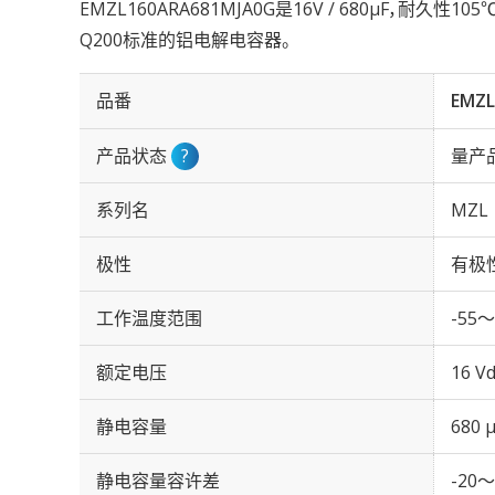
EMZL160ARA681MJA0G是16V / 680µF，耐久性1
Q200标准的铝电解电容器。
品番
EMZL
产品状态
?
量产
系列名
MZL
极性
有极
工作温度范围
-55～
额定电压
16 Vd
静电容量
680 
静电容量容许差
-20～