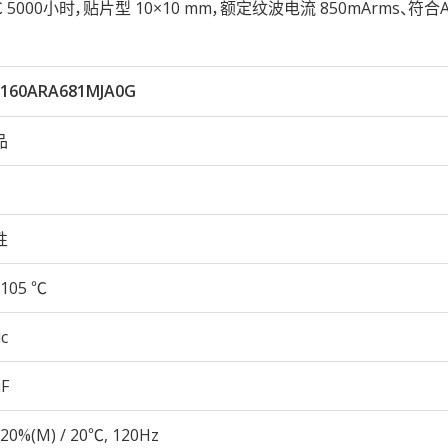
05℃ 5000小时，贴片型 10×10 mm，额定纹波电流 850mArms、符合A
160ARA681MJA0G
品
性
105 ℃
c
µF
20%(M) / 20℃, 120Hz