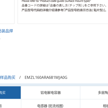
贴装品焊
。
/样品购买
EMZL160ARA681MJA0G
购买
铝电解电容器
多层
阻
电感器（扼流线圈）
相