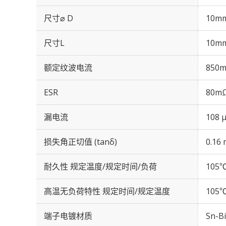
尺寸⌀ D
10m
尺寸L
10m
额定纹波电流
850m
ESR
80mΩ
漏电流
108 
损失角正切值 (tanδ)
0.16 
耐久性 规定温度/规定时间/负荷
105℃
高温无负荷特性 规定时间/规定温度
105℃
端子电镀材质
Sn-Bi