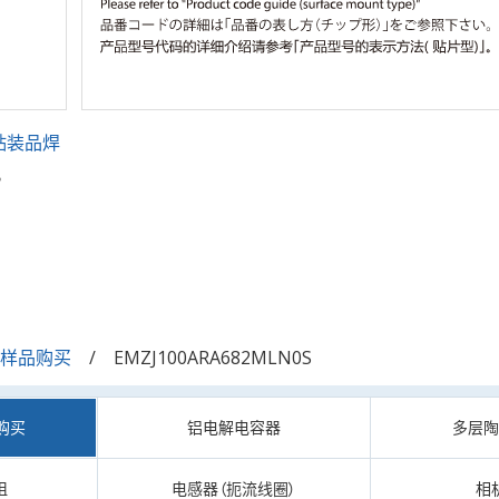
贴装品焊
。
/样品购买
EMZJ100ARA682MLN0S
购买
铝电解电容器
多层
阻
电感器（扼流线圈）
相