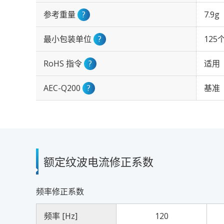
参考重量
?
7.9g
最小包装单位
?
125
RoHS 指令
?
适用
AEC-Q200
?
基准
额定纹波电流修正系数
频率修正系数
频率 [Hz]
120