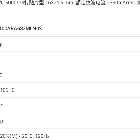
05℃ 5000小时，贴片型 16×21.5 mm，额定纹波电流 2330mArms、
100ARA682MLN0S
品
性
105 ℃
c
 µF
20%(M) / 20℃, 120Hz