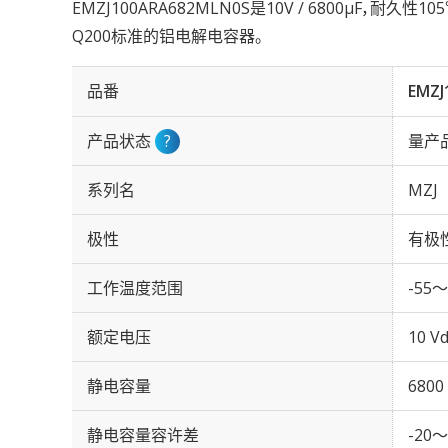
EMZJ100ARA682MLN0S是10V / 6800µF，耐久性1
Q200标准的铝电解电容器。
品番
EMZJ
产品状态
?
量产
系列名
MZJ
极性
有极
工作温度范围
-55～
额定电压
10 Vd
静电容量
6800
静电容量容许差
-20～