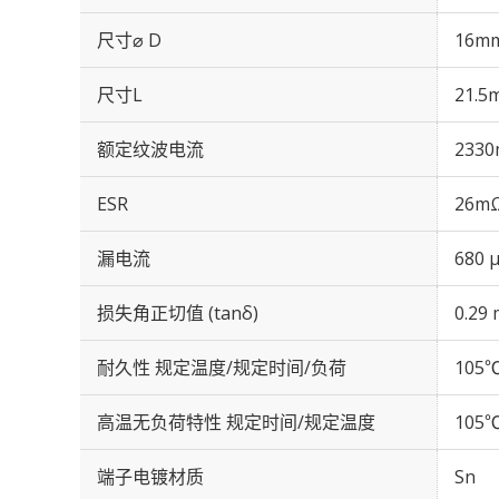
尺寸⌀ D
16m
尺寸L
21.5
额定纹波电流
2330
ESR
26mΩ
漏电流
680 
损失角正切值 (tanδ)
0.29 
耐久性 规定温度/规定时间/负荷
105℃
高温无负荷特性 规定时间/规定温度
105℃
端子电镀材质
Sn