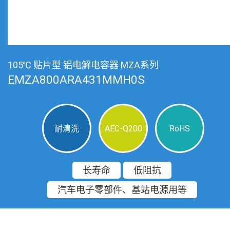
105℃ 贴片型 铝电解电容器 MZA系列
EMZA800ARA431MMH0S
耐清洗
AEC-Q200
RoHS
长寿命
低阻抗
汽车电子零部件、基站电源用等